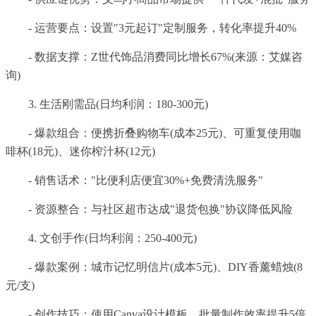
- 运营要点：设置"3元起订"定制服务，转化率提升40%
- 数据支撑：Z世代饰品消费同比增长67%(来源：艾媒咨
询)
3. 生活刚需品(日均利润：180-300元)
- 爆款组合：便携折叠购物车(成本25元)、可重复使用咖
啡杯(18元)、迷你榨汁杯(12元)
- 销售话术："比便利店便宜30%+免费清洗服务"
- 资源整合：与社区超市达成"退货包换"协议降低风险
4. 文创手作(日均利润：250-400元)
- 爆款案例：城市记忆明信片(成本5元)、DIY香薰蜡烛(8
元/支)
- 创作技巧：使用Canva设计模板，批量制作效率提升5倍