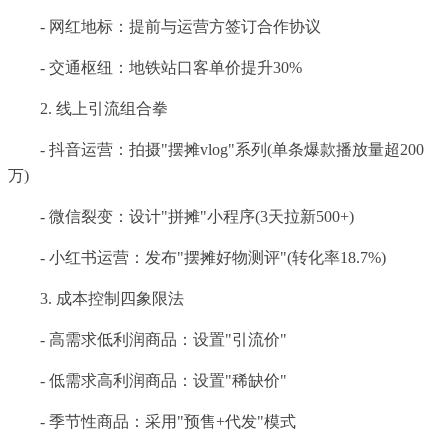
- 网红地标：提前与运营方签订合作协议
- 交通枢纽：地铁站口客单价提升30%
2. 线上引流组合拳
- 抖音运营：拍摄"摆摊vlog"系列(单条爆款播放量超200
万)
- 微信裂变：设计"拼摊"小程序(3天拉新500+)
- 小红书运营：发布"摆摊好物测评"(转化率18.7%)
3. 成本控制四象限法
- 高需求低利润商品：设置"引流价"
- 低需求高利润商品：设置"稀缺价"
- 季节性商品：采用"预售+代发"模式