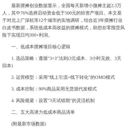
最新摆摊创业数据显示，全国每天新增小微摊主超2.3万
人，其中76%选择启动资金低于500元的轻资产项目。本文基
于对北上广深杭等12个城市的实地调研，结合近3年摆摊行业
白皮书数据，系统低成本高收益的摆摊模式，助您在零囤货风
险下实现日均300+利润。
一、低成本摆摊项目核心逻辑
1. 选品策略：遵循"3×3"法则(3元成本、3小时见效、3天
回本)
2. 运营模型：采用"线上引流+线下转化"的OMO模式
3. 成本控制：90%商品采用无货源代发模式
4. 风险规避：设置"3天试错期"的灵活机制
二、五大高潜力低成本商品清单
(附最新市场数据)