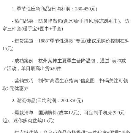
1. 季节性应急商品(日均利润：280-450元)
- 热门品类：防暑降温包(含冰袖/手持风扇/凉感毛巾)、防
寒三件套(暖手宝+围巾+手套)
- 进货渠道：1688"季节性爆款"专区(建议采购价控制在8-
15元)
- 成功案例：杭州某摊主夏季主营降温包，通过"满20减
5"活动，单日最高出货620件
- 营销技巧：制作"高温生存指南"信息图，扫码关注可领
取5元优惠券
2. 潮流饰品(日均利润：200-350元)
- 爆款清单：国潮胸针(成本12元)、可定制手机壳(9.9元
起)、迷你多肉盆栽(15元)
- 供应链优势：义乌小商品市场提供"一件代发+混批"服务