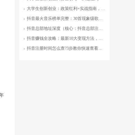
大学生创新创业：政策红利+实战指南，如何打造高价值创业项目
抖音最火音乐榜单完整：30首现象级歌曲及创作技巧
抖音总部地址深度（核心：抖音总部注册地址）
抖音赚钱全攻略：最新10大变现方法，手把手教你月入过万
抖音注册时间怎么查?3步教你快速查看账号创建时间(最新教程)
年