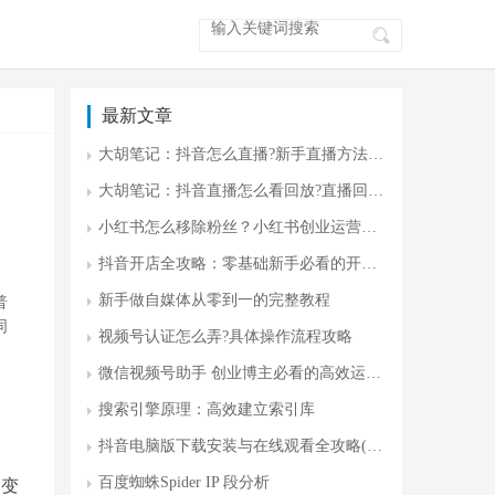
最新文章
大胡笔记：抖音怎么直播?新手直播方法 零门槛开播指南
大胡笔记：抖音直播怎么看回放?直播回放入门
小红书怎么移除粉丝？小红书创业运营攻略
抖音开店全攻略：零基础新手必看的开店流程与运营技巧(附避坑指南)
新手做自媒体从零到一的完整教程
普
同
视频号认证怎么弄?具体操作流程攻略
微信视频号助手 创业博主必看的高效运营神器
搜索引擎原理：高效建立索引库
抖音电脑版下载安装与在线观看全攻略(最新版)
百度蜘蛛Spider IP 段分析
刻变