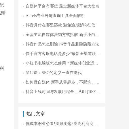
配
自媒体平台有哪些 最全新媒体平台大盘点
代婚
Ahrefs专业外链查询工具全面解析
抖音月付在哪里还款 避免逾期影响征信
全套主流自媒体营销方式拆解 新手小白攻略
抖音作品怎么删除 抖音作品删除隐藏方法
快手官方客服电话是多少?最新全渠道联系方式及问题处理指南
小红书电脑版怎么使用？新媒体创业运营更高效
科
第12课：SEO的定义一直在迭代
如何做自媒体 新手从零起步，不踩坑、不瞎忙
抖音上线时间与发展历程全：从0到10亿用户的商业密码
热门文章
低成本创业必看!摆摊卖这5类高利润商品，启动资金不足300元