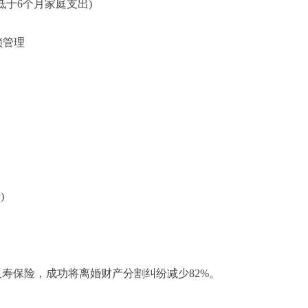
低于6个月家庭支出)
锁管理
)
寿保险，成功将离婚财产分割纠纷减少82%。