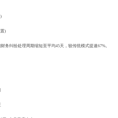
)
置)
财务纠纷处理周期缩短至平均45天，较传统模式提速67%。
日
证