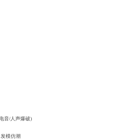
电音/人声爆破)
引发模仿潮