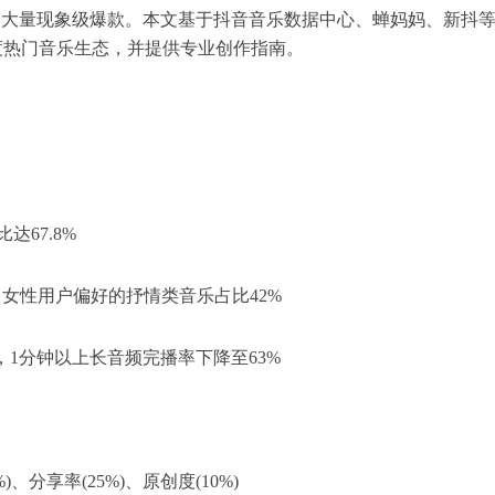
出大量现象级爆款。本文基于抖音音乐数据中心、蝉妈妈、新抖
度热门音乐生态，并提供专业创作指南。
67.8%
8%，女性用户偏好的抒情类音乐占比42%
%，1分钟以上长音频完播率下降至63%
)、分享率(25%)、原创度(10%)