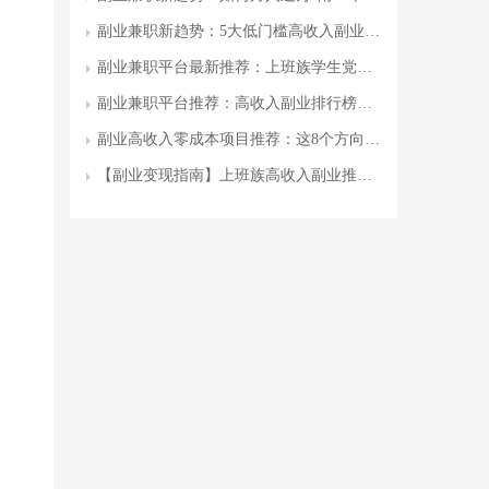
副业兼职新趋势：5大低门槛高收入副业，月入过万攻略与避坑指南
副业兼职平台最新推荐：上班族学生党如何通过正规平台月入3000+
副业兼职平台推荐：高收入副业排行榜及避坑指南(附真实案例)
副业高收入零成本项目推荐：这8个方向值得普通人尝试
【副业变现指南】上班族高收入副业推荐：5个零成本项目+成功案例