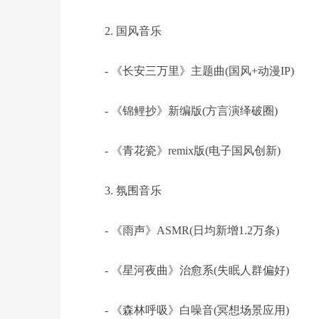
2. 国风音乐
- 《长安三万里》主题曲(国风+动漫IP)
- 《锦鲤抄》新编版(方言演绎破圈)
- 《青花瓷》remix版(电子国风创新)
3. 氛围音乐
- 《雨声》ASMR(日均新增1.2万条)
- 《星河夜曲》治愈系(失眠人群偏好)
- 《森林呼吸》白噪音(冥想场景应用)