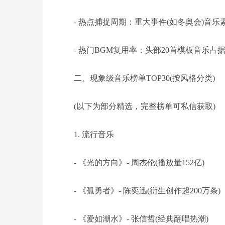
- 热点捕捉周期：重大事件(如冬奥会)音
- 热门BGM复用率：头部20首模板音乐占据
二、现象级音乐榜单TOP30(按风格分类)
(以下为部分精选，完整榜单可私信获取)
1. 流行音乐
- 《光的方向》- 周杰伦(播放量152亿)
- 《孤勇者》- 陈奕迅(衍生创作超200万条)
- 《爱如潮水》- 张信哲(经典翻唱热潮)