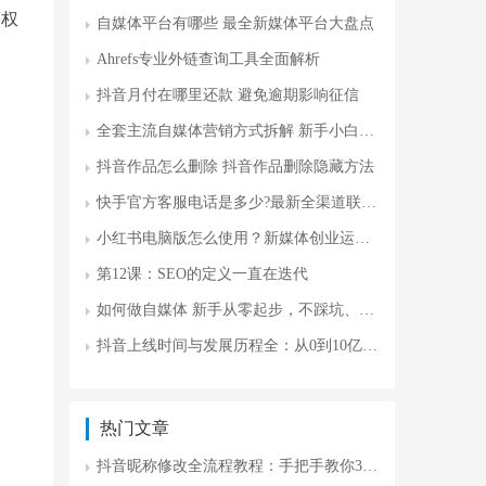
等权
自媒体平台有哪些 最全新媒体平台大盘点
Ahrefs专业外链查询工具全面解析
抖音月付在哪里还款 避免逾期影响征信
全套主流自媒体营销方式拆解 新手小白攻略
抖音作品怎么删除 抖音作品删除隐藏方法
快手官方客服电话是多少?最新全渠道联系方式及问题处理指南
小红书电脑版怎么使用？新媒体创业运营更高效
第12课：SEO的定义一直在迭代
如何做自媒体 新手从零起步，不踩坑、不瞎忙
抖音上线时间与发展历程全：从0到10亿用户的商业密码
热门文章
抖音昵称修改全流程教程：手把手教你3分钟搞定改名