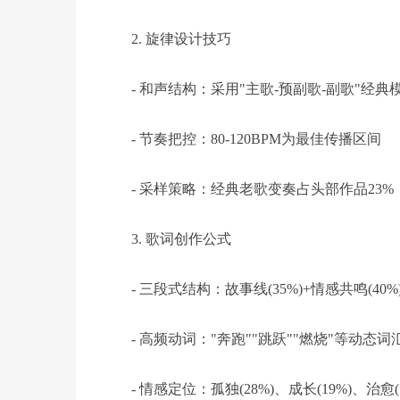
2. 旋律设计技巧
- 和声结构：采用"主歌-预副歌-副歌"经典
- 节奏把控：80-120BPM为最佳传播区间
- 采样策略：经典老歌变奏占头部作品23%
3. 歌词创作公式
- 三段式结构：故事线(35%)+情感共鸣(40%)
- 高频动词："奔跑""跳跃""燃烧"等动态词
- 情感定位：孤独(28%)、成长(19%)、治愈(1