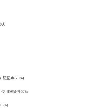
模板
+记忆点(25%)
汇使用率提升67%
5%)