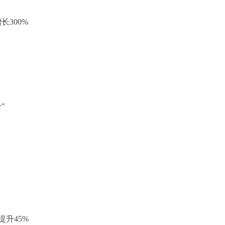
长300%
"
升45%