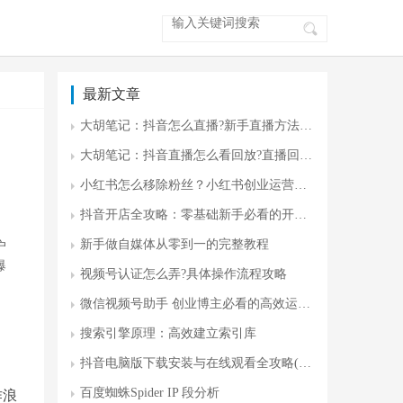
最新文章
大胡笔记：抖音怎么直播?新手直播方法 零门槛开播指南
大胡笔记：抖音直播怎么看回放?直播回放入门
小红书怎么移除粉丝？小红书创业运营攻略
抖音开店全攻略：零基础新手必看的开店流程与运营技巧(附避坑指南)
新手做自媒体从零到一的完整教程
户
爆
视频号认证怎么弄?具体操作流程攻略
微信视频号助手 创业博主必看的高效运营神器
搜索引擎原理：高效建立索引库
抖音电脑版下载安装与在线观看全攻略(最新版)
百度蜘蛛Spider IP 段分析
作浪