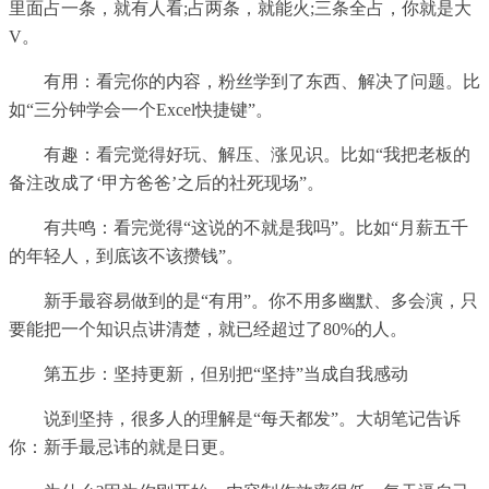
里面占一条，就有人看;占两条，就能火;三条全占，你就是大
V。
有用：看完你的内容，粉丝学到了东西、解决了问题。比
如“三分钟学会一个Excel快捷键”。
有趣：看完觉得好玩、解压、涨见识。比如“我把老板的
备注改成了‘甲方爸爸’之后的社死现场”。
有共鸣：看完觉得“这说的不就是我吗”。比如“月薪五千
的年轻人，到底该不该攒钱”。
新手最容易做到的是“有用”。你不用多幽默、多会演，只
要能把一个知识点讲清楚，就已经超过了80%的人。
第五步：坚持更新，但别把“坚持”当成自我感动
说到坚持，很多人的理解是“每天都发”。大胡笔记告诉
你：新手最忌讳的就是日更。