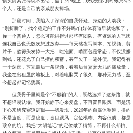
镜头前紧张得说不出话，熬了3个晚上，观众最多的时候只有5
个人，还是自己的亲戚朋友捧场。
那段时间，我陷入了深深的自我怀疑。身边的人劝我：
“别折腾了，找个稳定的工作不好吗?自媒体赛道早就饱和了，
你一个普通人，怎么可能拼得过那些有团队、有资源的人?”就
连我自己也无数次想过放弃——每天熬夜写脚本、拍视频、剪
片子，熬得头发掉一大把，吃泡面、啃面包是常态，不仅没赚
到钱，还花光了自己攒的积蓄，甚至欠了一笔外债。我记得有
一个深夜，剪完最后一条视频，看着后台寥寥无几的播放量，
我坐在出租屋的地板上，对着电脑哭了很久，那种无力感，至
今想起都记忆犹新。
但我骨子里就是个“不服输”的人，既然选择了这条路，就
不想轻易认输。我开始静下心来复盘，不再盲目跟风，而是沉
下心来研究赛道逻辑——我发现，2026年的自媒体赛道，拼的
不是速度，而是稳度，盲目跟风、定位模糊、内容低质，都是
致命的坑。我把“大胡笔记”的定位做了精简，不再什么都拍、