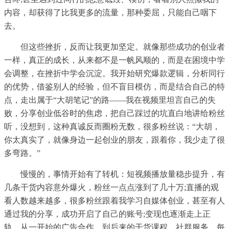
内容，却获得了比我更多的流量，那种委屈，只能自己咽下
去。
但这些挫折，反而让我更加坚定。就像那些成功的创业者
一样，真正的成长，从来都不是一帆风顺的，而是在困境中学
会调整，在挫折中学会沉淀。我开始研究爆款逻辑，分析同行
的优势，借鉴别人的经验，但不盲目模仿，而是结合自己的特
点，走出属于“大胡笔记”的路——我在视频里坦言自己的失
败，分享创业低谷时的焦虑，把自己踩过的坑直白地讲给粉丝
听，没想到，这种真诚反而圈粉无数，很多粉丝说：“大胡，
你太真实了，就像身边一起创业的朋友，跟着你，我少走了很
多弯路。”
慢慢的，事情开始有了转机：短视频播放量稳步提升，有
几条干货内容意外爆火，粉丝一点点涨到了几十万;直播的观
看人数越来越多，很多粉丝跟着我学习自媒体创业，甚至有人
通过我的分享，成功开启了自己的账号;变现也逐渐走上正
轨，从一开始的广告合作，到后来的干货课程、社群服务，每