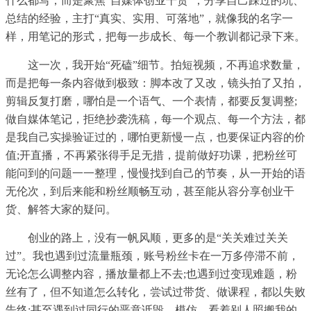
什么都写，而是聚焦“自媒体创业干货”，分享自己踩过的坑、
总结的经验，主打“真实、实用、可落地”，就像我的名字一
样，用笔记的形式，把每一步成长、每一个教训都记录下来。
这一次，我开始“死磕”细节。拍短视频，不再追求数量，
而是把每一条内容做到极致：脚本改了又改，镜头拍了又拍，
剪辑反复打磨，哪怕是一个语气、一个表情，都要反复调整;
做自媒体笔记，拒绝抄袭洗稿，每一个观点、每一个方法，都
是我自己实操验证过的，哪怕更新慢一点，也要保证内容的价
值;开直播，不再紧张得手足无措，提前做好功课，把粉丝可
能问到的问题一一整理，慢慢找到自己的节奏，从一开始的语
无伦次，到后来能和粉丝顺畅互动，甚至能从容分享创业干
货、解答大家的疑问。
创业的路上，没有一帆风顺，更多的是“关关难过关关
过”。我也遇到过流量瓶颈，账号粉丝卡在一万多停滞不前，
无论怎么调整内容，播放量都上不去;也遇到过变现难题，粉
丝有了，但不知道怎么转化，尝试过带货、做课程，都以失败
告终;甚至遇到过同行的恶意诋毁、模仿，看着别人照搬我的