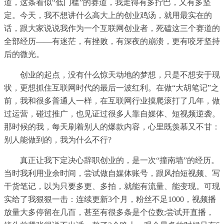
道，这条看似“低门槛”的赛道，我走得有多拧巴，又有多坚
定。今天，我不想讲什么高大上的创业鸡汤，就用最实在的
话，跟大家说说我作为一个互联网创业者，死磕这三个赛道的
全部经历——有迷茫，有挫败，有深夜的崩溃，更有咬牙坚持
后的微光。
创业的起点，没有什么惊天动地的梦想，只是不想安于现
状，更想抓住互联网时代的最后一波红利。在做“大胡笔记”之
前，我和很多普通人一样，在互联网行业摸爬滚打了几年，做
过运营，碰过推广，也见证过很多人靠自媒体、短视频逆袭。
那时候的我，每天刷着别人的爆款内容，心里既羡慕又不甘：
别人能做到的，我为什么不行?
真正让我下定决心辞职创业的，是一次“撞南墙”的经历。
当时我利用业余时间，尝试做自媒体账号，跟风拍短视频、写
干货笔记，以为只要多更、多拍，就能有流量、能变现。可现
实给了我狠狠一击：连续更新3个月，粉丝不足1000，视频播
放量大多停留在几百，甚至有很多条是个位数;尝试开直播，