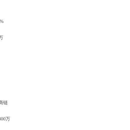
%
万
商链
00万