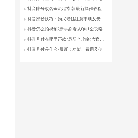
抖音账号改名全流程指南|最新操作教程
抖音涨粉技巧：购买粉丝注意事项及安全有效的方法(附详细操作指南)
抖音怎么拍视频?新手必看从0到1全攻略(附设备清单+剪辑技巧)
抖音月付在哪里还款?最新全攻略(含官方指定渠道+常见问题解答)
抖音月付是什么?最新：功能、费用及使用技巧全指南