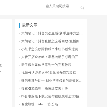
最新文章
大胡笔记：抖音怎么直播?新手直播方法 零门槛开播指南
大胡笔记：抖音直播怎么看回放?直播回放入门
小红书怎么移除粉丝？小红书创业运营攻略
抖音开店全攻略：零基础新手必看的开店流程与运营技巧(附避坑指南)
新手做自媒体从零到一的完整教程
数
大
视频号认证怎么弄?具体操作流程攻略
微信视频号助手 创业博主必看的高效运营神器
搜索引擎原理：高效建立索引库
抖音电脑版下载安装与在线观看全攻略(最新版)
百度蜘蛛Spider IP 段分析