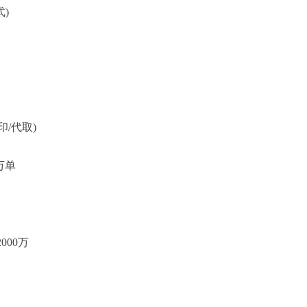
)
/代取)
万单
000万