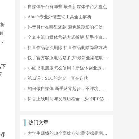
自媒体平台有哪些 最全新媒体平台大盘点
Ahrefs专业外链查询工具全面解析
后折
抖音月付在哪里还款 避免逾期影响征信
项
全套主流自媒体营销方式拆解 新手小白攻略
金，
抖音作品怎么删除 抖音作品删除隐藏方法
快手官方客服电话是多少?最新全渠道联系方式及问题处理指南
线下
小红书电脑版怎么使用？新媒体创业运营更高效
双
第12课：SEO的定义一直在迭代
如何做自媒体 新手从零起步，不踩坑、不瞎忙
抖音上线时间与发展历程全：从0到10亿用户的商业密码
热门文章
大学生赚钱的10个高效方法(附实操指南)|最新攻略
将课