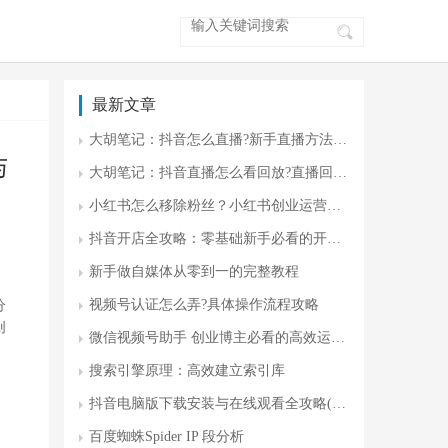
最新文章
大胡笔记：抖音怎么直播?新手直播方法 零门槛开播指南
与
大胡笔记：抖音直播怎么看回放?直播回放入门
小红书怎么移除粉丝？小红书创业运营攻略
抖音开店全攻略：零基础新手必看的开店流程与运营技巧(附避坑指南)
新手做自媒体从零到一的完整教程
视频号认证怎么弄?具体操作流程攻略
分
创
微信视频号助手 创业博主必看的高效运营神器
搜索引擎原理：高效建立索引库
抖音电脑版下载安装与在线观看全攻略(最新版)
百度蜘蛛Spider IP 段分析