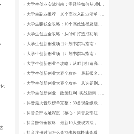
私
大学生创业实战指南：零经验如何从0到1打造盈利项目?附10个成功案例与避坑秘籍
大学生副业推荐：10个高收入副业清单+避坑指南(附最新数据)
大学生赚钱全攻略：10个高效途径及避坑指南
大学生创业全攻略：从0到1打造成功项目的7个步骤+政策补贴+真实案例
大学生创新创业项目计划书撰写指南：从选题到落地的全流程
普
大学生创新创业项目计划书撰写指南：从0到1保姆级教程及20个成功案例
大学生创新创业全攻略：从0到1打造高价值项目，手把手教你轻松拿奖和融资
大学生创新创业大赛全攻略：最新报名条件、比赛流程与获奖案例
大学生创新创业大赛全攻略：从选题到获奖的7个关键步骤
简化
大学生创新创业：政策红利+实战指南，如何打造高价值创业项目
抖音最火音乐榜单完整：30首现象级歌曲及创作技巧
抖音总部地址深度（核心：抖音总部注册地址）
抖音赚钱全攻略：最新10大变现方法，手把手教你月入过万
达
抖音注册时间怎么查?3步教你快速查看账号创建时间(最新教程)