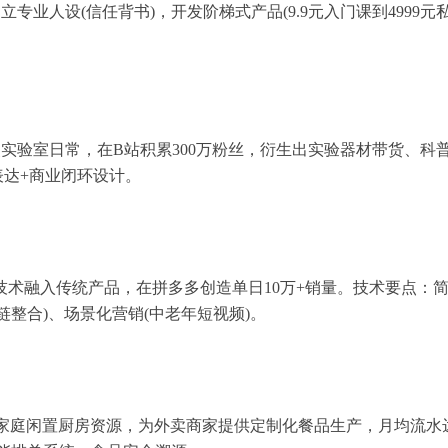
专业人设(信任背书)，开发阶梯式产品(9.9元入门课到4999元
实验室日常，在B站积累300万粉丝，衍生出实验器材带货、科
表达+商业闭环设计。
技术融入传统产品，在拼多多创造单日10万+销量。技术要点：
链整合)、场景化营销(中老年短视频)。
0+家庭闲置厨房资源，为外卖商家提供定制化餐品生产，月均流水