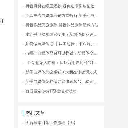
抖音月付在哪里还款 避免逾期影响征信
全套主流自媒体营销方式拆解 新手小白攻略
词排
抖音作品怎么删除 抖音作品删除隐藏方法
小红书电脑版怎么使用？新媒体创业运营更高效
如何做自媒体 新手从零起步，不踩坑、不瞎忙
有哪些自媒体平台可以挣钱？新媒体变现平台
《b站创始人陈睿：从18万用户到3亿月活，分享B站逆袭的7大战略密码》
新手自媒体怎么赚钱?6大新媒体变现方式
新手自媒体怎样做才能快速起号、稳定变现?
百度搜索(大胡笔记)结果记录
热门文章
图解搜索引擎工作原理【图】