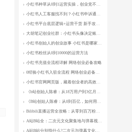
小红书种草从0到1运营实操，创业党不踩坑变现攻略
小红书人工客服找不到？小红书申诉通道全攻略
小红书平台底层逻辑+运营干货 新手攻略大全
大胡笔记创业社群：小红书头像决定账号权重
小红书创始人的创业故事 小红书是哪家公司的
小红书粉丝从0到10000的运营方法
小红书充值全流程详解 网络创业必备攻略
0经验小红书入驻全流程 网络创业必备知识
小红书官网网页版，藏着创业者的高效密码
《b站创始人陈睿：从18万用户到3亿月活，分享B站逆袭的7大战略密码》
《B站创始人陈睿：从0到百亿，如何用8年打造全球最大Z世代社区?》
Bilibili直播运营全攻略：从零到百万粉丝的实战技巧与避坑指南
A站B站全：二次元文化聚集地与弹幕视频平台的用户必看指南
A站B站分别指什么?二次元与弹幕文化，全网最全指南