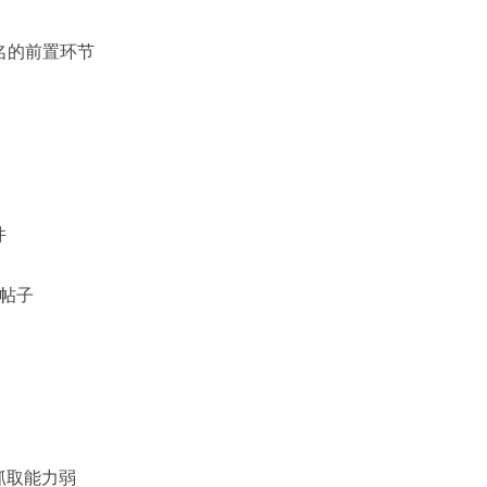
名的前置环节
件
坛帖子
)抓取能力弱