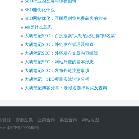
SEO行业的发展与现状如何
SEO能优化什么
SEO网站优化：互联网创业免费获客的方法
seo是什么意思
大胡笔记SEO：百度搜索“大胡笔记社群”排名第1 第2名也是
大胡笔记SEO：外链发布管理及检查
大胡笔记SEO：外链发布文章内容编辑
大胡笔记SEO：网站外链的基本形态
大胡笔记SEO：发布外链注意事项
大胡笔记：SEO项目实战讨论分析
大胡笔记博客分享：老域名选择购买及查询
脉资源
资源互换
互惠合作
渠道合作
网站地图
m.cn 陕ICP备19009460号