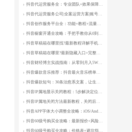
抖音代运营服务全：专业团队+效果保障+费用明细(附最新方案)
抖音代运营服务公司|全案运营方案|账号孵化(90天起量)
抖音创作服务平台全：功能+教程+流量变现指南
抖音橱窗开通全攻略：手把手教你从0到1开店(附新手避坑指南)
抖音草稿箱在哪里找?最新教程详解手机电脑双端操作指南
抖音草稿箱在哪里?最新隐藏入口+完整使用教程(官方确认)
抖音财经博主实战指南：从零到月入5W+的副业赚钱秘籍
抖音爆款音乐推荐：抖音最火音乐榜单及创作趋势深度
抖音爆款短句：30条治愈系文案，让生活充满正能量(附写作技巧)
抖音IP属地显示关闭教程：5步解决定位问题(附详细指南)
抖音IP属地关闭方法最新教程，关闭后隐藏真实位置?操作步骤全
抖音APP字体大小调整全攻略：iOS/Android双版本保姆级设置指南
抖音60级号购买全攻略：最新报价+风险提示(附避坑指南)
抖音60级号购买全攻略：价格表+避坑指南+选购技巧(附验证方法)