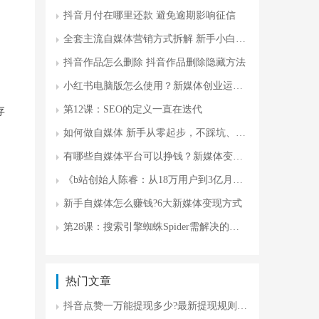
抖音月付在哪里还款 避免逾期影响征信
全套主流自媒体营销方式拆解 新手小白攻略
抖音作品怎么删除 抖音作品删除隐藏方法
小红书电脑版怎么使用？新媒体创业运营更高效
第12课：SEO的定义一直在迭代
存
如何做自媒体 新手从零起步，不踩坑、不瞎忙
有哪些自媒体平台可以挣钱？新媒体变现平台
《b站创始人陈睿：从18万用户到3亿月活，分享B站逆袭的7大战略密码》
新手自媒体怎么赚钱?6大新媒体变现方式
第28课：搜索引擎蜘蛛Spider需解决的四大核心问题
热门文章
抖音点赞一万能提现多少?最新提现规则与收益计算全攻略