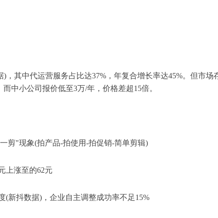
据)，其中代运营服务占比达37%，年复合增长率达45%。但市场
，而中小公司报价低至3万/年，价格差超15倍。
一剪"现象(拍产品-拍使用-拍促销-简单剪辑)
元上涨至的62元
度(新抖数据)，企业自主调整成功率不足15%