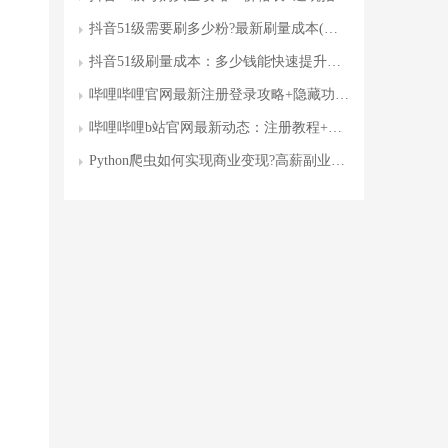
抖音51级需要刷多少粉?最新刷量成本(附避坑指南)
抖音51级刷量成本：多少钱能快速提升账号权重?附避坑指南
哔哩哔哩官网最新注册登录攻略+隐藏功能全保姆级教程
哔哩哔哩b站官网最新动态：注册教程+福利活动全攻略，如何快速成为大会员?
Python爬虫如何实现商业变现?高薪副业实战指南