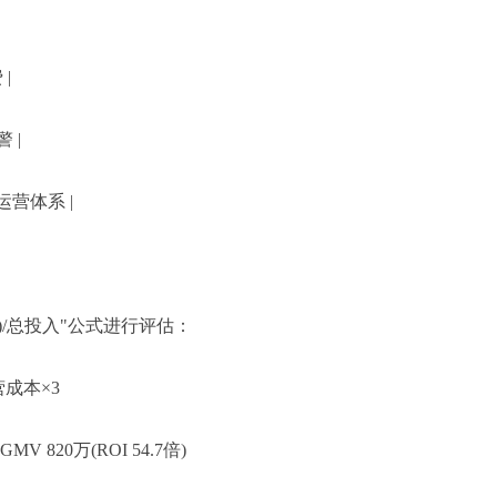
|
 |
运营体系 |
)/总投入"公式进行评估：
成本×3
820万(ROI 54.7倍)