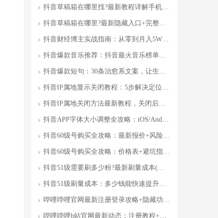
抖音草稿箱在哪里找?最新教程详解手机电脑双端操作指南
抖音草稿箱在哪里?最新隐藏入口+完整使用教程(官方确认)
抖音财经博主实战指南：从零到月入5W+的副业赚钱秘籍
抖音爆款音乐推荐：抖音最火音乐榜单及创作趋势深度
抖音爆款短句：30条治愈系文案，让生活充满正能量(附写作技巧)
抖音IP属地显示关闭教程：5步解决定位问题(附详细指南)
抖音IP属地关闭方法最新教程，关闭后隐藏真实位置?操作步骤全
抖音APP字体大小调整全攻略：iOS/Android双版本保姆级设置指南
抖音60级号购买全攻略：最新报价+风险提示(附避坑指南)
抖音60级号购买全攻略：价格表+避坑指南+选购技巧(附验证方法)
抖音51级需要刷多少粉?最新刷量成本(附避坑指南)
抖音51级刷量成本：多少钱能快速提升账号权重?附避坑指南
哔哩哔哩官网最新注册登录攻略+隐藏功能全保姆级教程
哔哩哔哩b站官网最新动态：注册教程+福利活动全攻略，如何快速成为大会员?