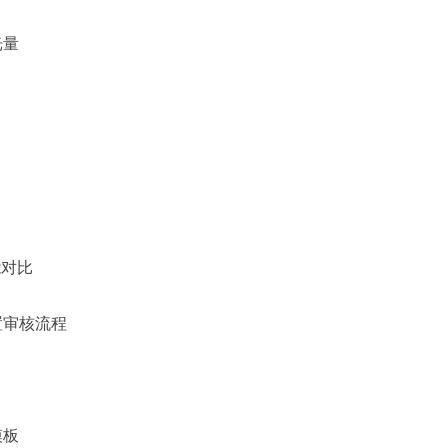
光量
能对比
置审核流程
模板