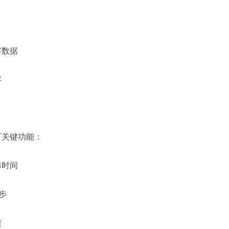
容数据
容
下关键功能：
布时间
步
馈