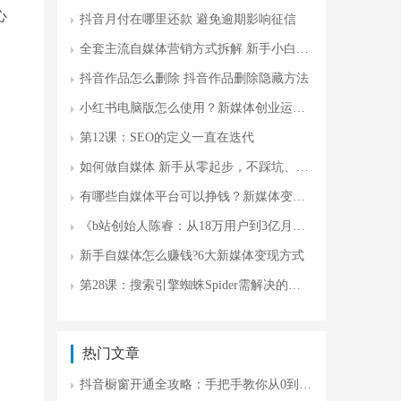
心
抖音月付在哪里还款 避免逾期影响征信
全套主流自媒体营销方式拆解 新手小白攻略
抖音作品怎么删除 抖音作品删除隐藏方法
小红书电脑版怎么使用？新媒体创业运营更高效
第12课：SEO的定义一直在迭代
如何做自媒体 新手从零起步，不踩坑、不瞎忙
有哪些自媒体平台可以挣钱？新媒体变现平台
《b站创始人陈睿：从18万用户到3亿月活，分享B站逆袭的7大战略密码》
新手自媒体怎么赚钱?6大新媒体变现方式
第28课：搜索引擎蜘蛛Spider需解决的四大核心问题
热门文章
抖音橱窗开通全攻略：手把手教你从0到1开店(附新手避坑指南)