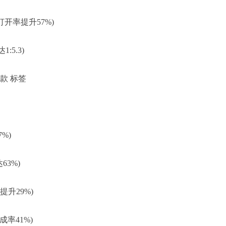
开率提升57%)
:5.3)
款 标签
%)
63%)
提升29%)
率41%)