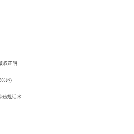
交版权证明
%起)
"等违规话术