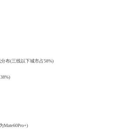
域分布(三线以下城市占58%)
8%)
te60Pro+)