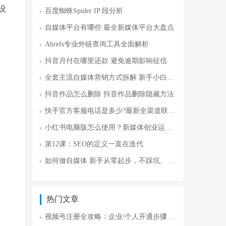
设
百度蜘蛛Spider IP 段分析
自媒体平台有哪些 最全新媒体平台大盘点
Ahrefs专业外链查询工具全面解析
抖音月付在哪里还款 避免逾期影响征信
全套主流自媒体营销方式拆解 新手小白攻略
抖音作品怎么删除 抖音作品删除隐藏方法
快手官方客服电话是多少?最新全渠道联系方式及问题处理指南
小红书电脑版怎么使用？新媒体创业运营更高效
第12课：SEO的定义一直在迭代
如何做自媒体 新手从零起步，不踩坑、不瞎忙
热门文章
视频号注册全攻略：企业/个人开通步骤+运营技巧+避坑指南