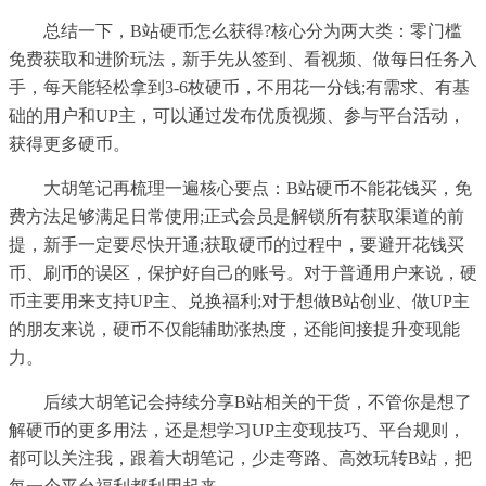
总结一下，B站硬币怎么获得?核心分为两大类：零门槛
免费获取和进阶玩法，新手先从签到、看视频、做每日任务入
手，每天能轻松拿到3-6枚硬币，不用花一分钱;有需求、有基
础的用户和UP主，可以通过发布优质视频、参与平台活动，
获得更多硬币。
大胡笔记再梳理一遍核心要点：B站硬币不能花钱买，免
费方法足够满足日常使用;正式会员是解锁所有获取渠道的前
提，新手一定要尽快开通;获取硬币的过程中，要避开花钱买
币、刷币的误区，保护好自己的账号。对于普通用户来说，硬
币主要用来支持UP主、兑换福利;对于想做B站创业、做UP主
的朋友来说，硬币不仅能辅助涨热度，还能间接提升变现能
力。
后续大胡笔记会持续分享B站相关的干货，不管你是想了
解硬币的更多用法，还是想学习UP主变现技巧、平台规则，
都可以关注我，跟着大胡笔记，少走弯路、高效玩转B站，把