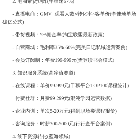
2. 电商带货矩阵(年增速67%)
- 直播电商：GMV=观看人数×转化率×客单价(李佳琦单场
破亿公式)
- 带货视频：5%佣金率(淘宝联盟最新政策)
- 自营商城：毛利率35%-60%(完美日记私域运营案例)
- 会员订阅制：年费199-999元(樊登读书会模式)
3. 知识服务系统(高净值赛道)
- 在线课程：单价99-999元(千聊平台TOP100课程统计)
- 付费社群：月费99-299元(混沌学园运营数据)
- 企业内训：单次5-20万元(得到职场类课程报价)
- 咨询服务：时薪300-5000元(行行查平台案例)
4. 线下资源转化(蓝海领域)