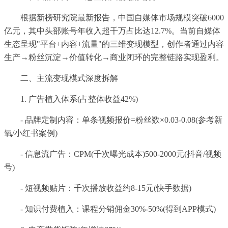
根据新榜研究院最新报告，中国自媒体市场规模突破6000
亿元，其中头部账号年收入超千万占比达12.7%。当前自媒体
生态呈现"平台+内容+流量"的三维变现模型，创作者通过内容
生产→粉丝沉淀→价值转化→商业闭环的完整链路实现盈利。
二、主流变现模式深度拆解
1. 广告植入体系(占整体收益42%)
- 品牌定制内容：单条视频报价=粉丝数×0.03-0.08(参考新
氧/小红书案例)
- 信息流广告：CPM(千次曝光成本)500-2000元(抖音/视频
号)
- 短视频贴片：千次播放收益约8-15元(快手数据)
- 知识付费植入：课程分销佣金30%-50%(得到APP模式)