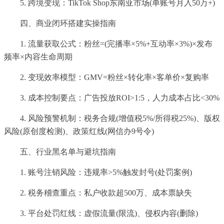
5. 跨境变现：TikTok Shop东南亚市场(单账号月入50万+)
四、商业闭环搭建实操指南
1. 流量获取公式：粉丝=(完播率×5%+互动率×3%)×发布
频率×内容生命周期
2. 变现效率模型：GMV=粉丝×转化率×客单价×复购率
3. 成本控制要点：广告投放ROI>1:5，人力成本占比<30%
4. 风险预警机制：税务合规(增值税5%/所得税25%)、版权
风险(原创度检测)、政策红线(网信办9号令)
五、行业黑名单与避坑指南
1. 账号注销风险：违规率>5%触发封号(处罚案例)
2. 税务稽查重点：私户收款超500万、成本票缺失
3. 平台处罚红线：虚假流量(限流)、侵权内容(删除)